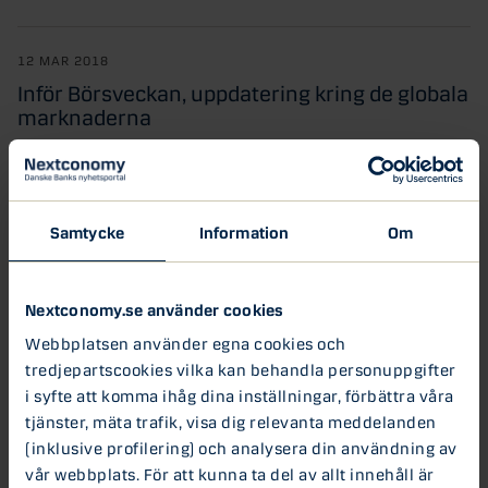
12 MAR 2018
Inför Börsveckan, uppdatering kring de globala
marknaderna
Veckan bjuder på Mäklarstatistik från Valueguard och USAs
börser avslutade på dur - nu är frågan...
Aktier
Boende
Samtycke
Information
Om
21 FEB 2018
Nextconomy.se använder cookies
Vad har vi lärt oss av
korrigeringen?
Webbplatsen använder egna cookies och
tredjepartscookies vilka kan behandla personuppgifter
En korrigering på börsen är egentligen bara ett
problem om du fattar fel beslut, säger
i syfte att komma ihåg dina inställningar, förbättra våra
chefsstrateg...
tjänster, mäta trafik, visa dig relevanta meddelanden
(inklusive profilering) och analysera din användning av
16 FEB 2018
vår webbplats. För att kunna ta del av allt innehåll är
Ökad risk eller köpläge på Börsen,