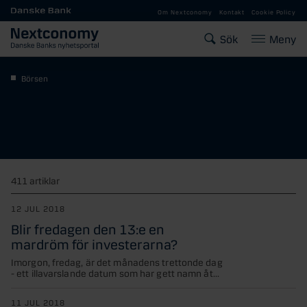
Gå till huvudinnehåll
Om Nextconomy
Kontakt
Cookie Policy
Sök
Meny
Börsen
411 artiklar
12 JUL 2018
Blir fredagen den 13:e en
mardröm för investerarna?
Imorgon, fredag, är det månadens trettonde dag
- ett illavarslande datum som har gett namn åt...
11 JUL 2018