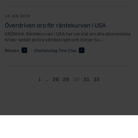
24 JAN 2018
Överdriven oro för räntekurvan i USA
KRÖNIKA: Räntekurvan i USA har varslat om alla ekonomiska
kriser sedan andra världskriget och börjar nu...
Börsen
Chefstrateg Tine Choi
1
…
28
29
30
31
32