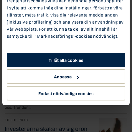
tredjepartscookies vilka kan behandla personuppgifter
senaste veckornas volatilitet på de globala...
i syfte att komma ihåg dina inställningar, förbättra våra
Aktier
Nasdaq
tjänster, mäta trafik, visa dig relevanta meddelanden
(inklusive profilering) och analysera din användning av
vår webbplats. För att kunna ta del av allt innehåll är
12 JUL 2018
samtycke till "Marknadsförings"-cookies nödvändigt.
Blir fredagen den 13:e en
mardröm för investerarna?
Imorgon, fredag, är det månadens trettonde dag
Tillåt alla cookies
- ett illavarslande datum som har gett namn åt...
11 JUL 2018
Anpassa
Silverekonomin skapar nya
affärsmöjligheter
Endast nödvändiga cookies
Ökad livslängd är en så kallad megatrend som
speglar stora och viktiga förändringar runtikring
oss. Trenden...
10 JUL 2018
Investerarna skakar av sig oron