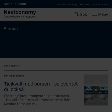
Gå till huvudinnehåll
Om Nextconomy
Kontakt
Cookie Policy
Sök
Meny
Nasdaq
20 artiklar
22 SEP 2023
Tjejkväll med börsen – se eventet
du också
För tredje året arrangerade Danske Bank
Tjejkväll på Börsen, ett livesänt event från
Nasdaq i Stockholm,...