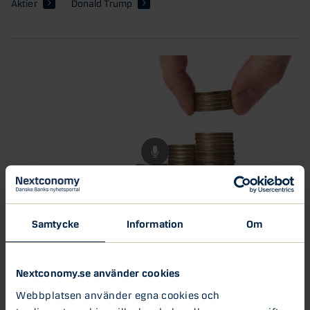
Aktier
Donald Trump
Samtycke
Information
Om
19 NOV 2018
Nextconomy.se använder cookies
Stockholmsbörsen slutar på plus
Webbplatsen använder egna cookies och
I podden möter du aktiestrateg Mattias Sundling som trots de