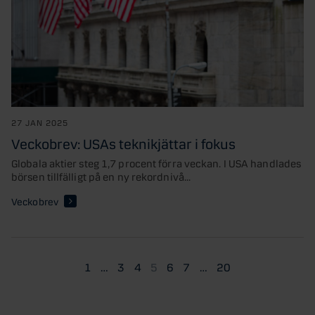
27 JAN 2025
Veckobrev: USAs teknikjättar i fokus
Globala aktier steg 1,7 procent förra veckan. I USA handlades
börsen tillfälligt på en ny rekordnivå...
Veckobrev
1
…
3
4
5
6
7
…
20