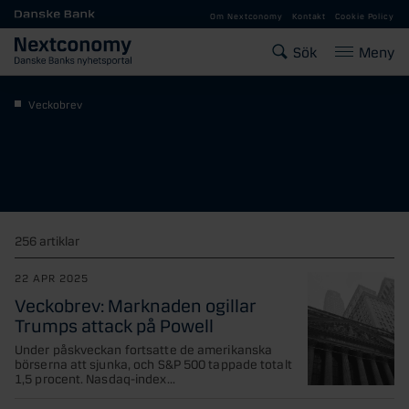
Gå till huvudinnehåll
Om Nextconomy
Kontakt
Cookie Policy
Sök
Meny
Veckobrev
256 artiklar
22 APR 2025
Veckobrev: Marknaden ogillar
Trumps attack på Powell
Under påskveckan fortsatte de amerikanska
börserna att sjunka, och S&P 500 tappade totalt
1,5 procent. Nasdaq-index...