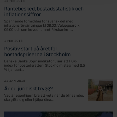
14 FEB 2018
Räntebesked, bostadsstatistik och
inflationssiffror
Spännande förmiddag för svensk del med
inflationsförväntningar kl 08:00, Valueguard kl
09:00 och sen huvudnumret Riksbanken...
1 FEB 2018
Positiv start på året för
bostadspriserna i Stockholm
Danske Banks Boprisindikator visar att HOX-
index för bostadsrätter i Stockholm steg med 2,5
% i januari....
31 JAN 2018
Är du juridiskt trygg?
Vad är egentligen bra att veta när du blir sambo,
ska gifta dig eller hjälpa dina...