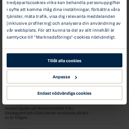
tredjepartscookies vilka kan behandla personuppgifter
Danske Banks Boprisindikator
i syfte att komma ihåg dina inställningar, förbättra våra
oktober 2018
tjänster, mäta trafik, visa dig relevanta meddelanden
Prisutveckling i oktober 2018 Danske Banks
(inklusive profilering) och analysera din användning av
boprisindikator* som baseras på genomförda
köp av bostadsrätter i Stockholms...
vår webbplats. För att kunna ta del av allt innehåll är
samtycke till "Marknadsförings"-cookies nödvändigt.
3 AUG 2018
Få svenskar oroar sig för
sjunkande bopriser
Tillåt alla cookies
Bostadspriserna har backat med drygt åtta
procent sedan toppen i augusti 2017, men
majoriteten av svenska...
Anpassa
12 MAR 2018
Endast nödvändiga cookies
Inför Börsveckan, uppdatering
kring de globala marknaderna
Veckan bjuder på Mäklarstatistik från
Valueguard och USAs börser avslutade på dur -
nu är frågan...