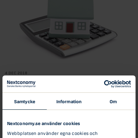
4 DEC 2018
Så påverkar reporäntan din bolåneränta
Varför påverkas din bolåneränta av Riksbankens reporänta?
Danske Banks chefekonom Michael Grahn förklarar
Samtycke
Information
Om
sambandet.
Boende
Bolån
Nextconomy.se använder cookies
Webbplatsen använder egna cookies och
2 NOV 2018