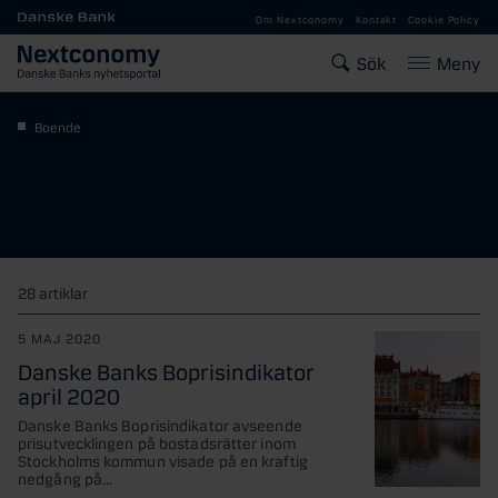
Gå till huvudinnehåll
Om Nextconomy
Kontakt
Cookie Policy
Sök
Meny
Boende
28 artiklar
5 MAJ 2020
Danske Banks Boprisindikator
april 2020
Danske Banks Boprisindikator avseende
prisutvecklingen på bostadsrätter inom
Stockholms kommun visade på en kraftig
nedgång på...