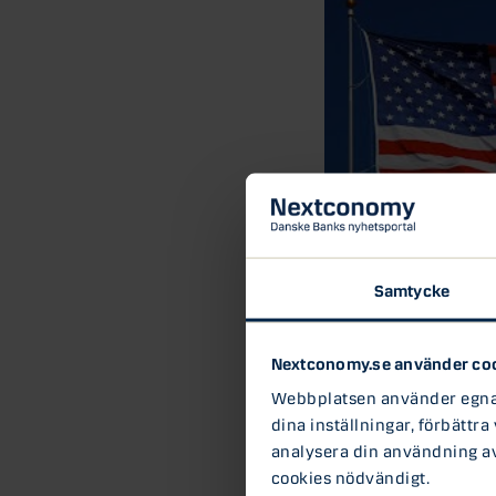
Samtycke
16 OKT 2017
Game of Thron
ekonomi
Nextconomy.se använder co
Webbplatsen använder egna c
När Donald Trump utnä
centralbankens näste ö
dina inställningar, förbättra
chockvågor över världen
analysera din användning av 
cookies nödvändigt.
Aktier
Börsen