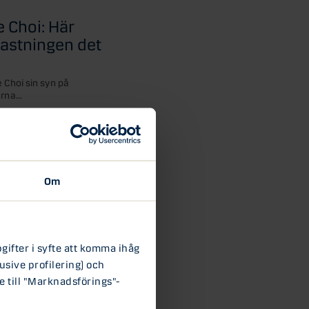
 Choi: Här
kastningen det
e Choi sin syn på
rna...
Om
ifter i syfte att komma ihåg
usive profilering) och
e till "Marknadsförings"-