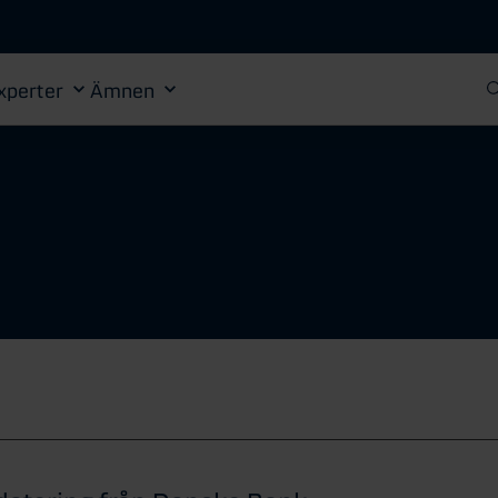
Gå till huvudinnehåll
xperter
Ämnen