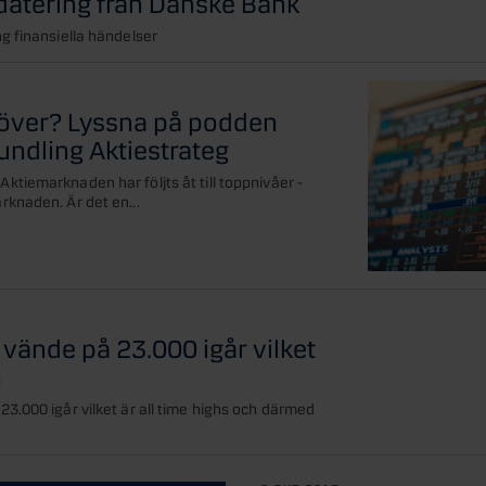
atering från Danske Bank
g finansiella händelser
 över? Lyssna på podden
undling Aktiestrateg
tiemarknaden har följts åt till toppnivåer -
knaden. Är det en...
vände på 23.000 igår vilket
h
3.000 igår vilket är all time highs och därmed