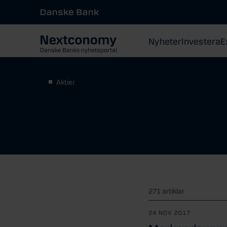
Nyheter
Investera
E
Aktier
271 artiklar
24 NOV 2017