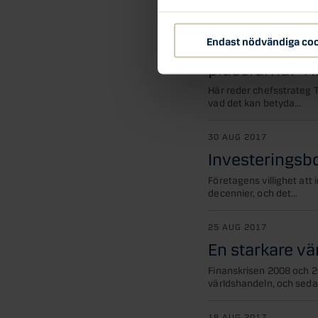
25 SEP 2017
Endast nödvändiga co
Vad betyder k
placerarna? Ti
Här reder chefsstrateg 
vad det kan betyda...
30 AUG 2017
Investeringsb
Företagens villighet att
decennier, och det...
25 AUG 2017
En starkare v
Finanskrisen 2008 och 2
världshandeln, och sedan
18 AUG 2017