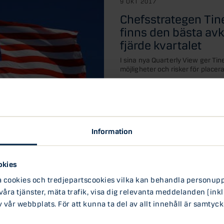
9 OKT 2017
Chefsstrategen Tine
finns den bästa av
fjärde kvartalet
I sina nya Quarterly View ger Tin
möjligheter och risker för placera
Aktier
Börsen
Information
es i amerikansk
okies
ookies och tredjepartscookies vilka kan behandla personuppg
mner amerikanska
verhuvud kan det sända
 våra tjänster, mäta trafik, visa dig relevanta meddelanden (inkl
s finansmarknader, säger...
vår webbplats. För att kunna ta del av allt innehåll är samtyck