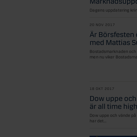
Marknadsuppd
Dagens uppdatering krin
20 NOV 2017
Är Börsfesten
med Mattias S
Bostadsmarknaden och Ak
men nu viker Bostadsmar
18 OKT 2017
Dow uppe och 
är all time hig
Dow uppe och vände på 2
har det...